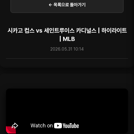
← 목록으로 돌아가기
시카고 컵스 vs 세인트루이스 카디널스 | 하이라이트
| MLB
2026.05.31 10:14