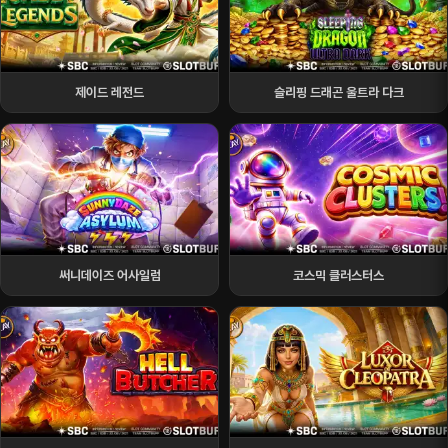
제이드 레전드
슬리핑 드래곤 울트라 다크
써니데이즈 어사일럼
코스믹 클러스터스