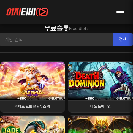
무료슬롯
Free Slots
검색
게이츠 오브 올림푸스 팝
데쓰 도미니언