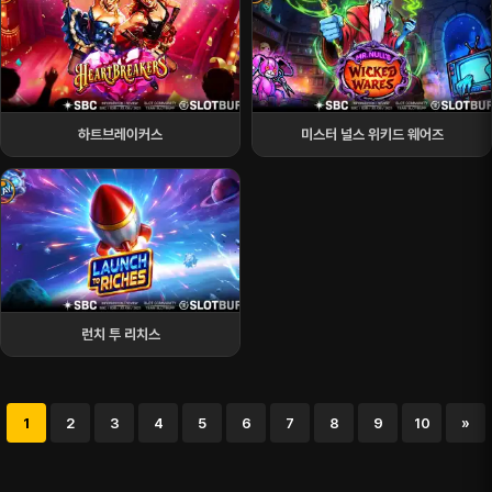
하트브레이커스
미스터 널스 위키드 웨어즈
런치 투 리치스
1
2
3
4
5
6
7
8
9
10
»