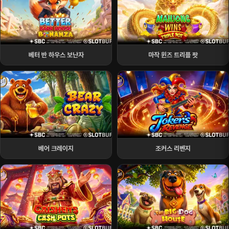
베터 반 하우스 보난자
마작 윈즈 트리플 팟
베어 크레이지
조커스 리벤지