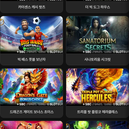
카이센스 캐시 팟츠
더 빅 도그 하우스
빅 배스 풋볼 보난자
사나토리움 시크릿
드래곤즈 게이트 보너스 초이스
트리플 팟 플링코 헤라클레스