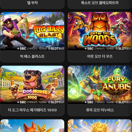
헬 부처
룩소르 오브 클레오파트라
빅 배스 블라스트
아웃 오브 더 우즈
더 도그 하우스 메가웨이즈 1000
퓨리 오브 아누비스