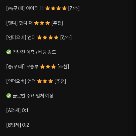
[승/무/패] 아이티 패
[강추]
[핸디] 핸디 패
[추천]
[언더오버] 언더
[강추]
전반전 예측 / 베팅 강도
[승/무/패] 무승부
[추천]
[언더오버] 언더
[추천]
글로벌 주요 업체 예상
[A업체] 0:1
[B업체] 0:2