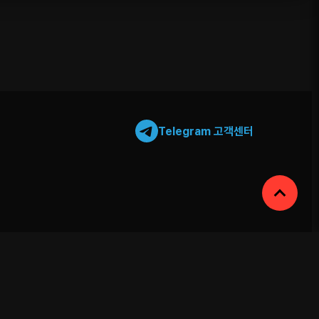
Telegram 고객센터