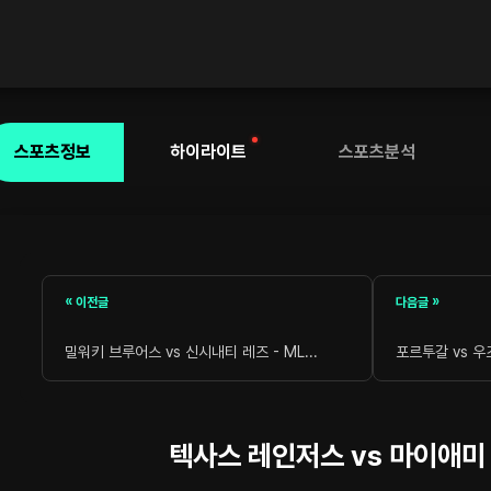
스포츠정보
하이라이트
스포츠분석
« 이전글
다음글 »
밀워키 브루어스 vs 신시내티 레즈 - ML...
포르투갈 vs 우
텍사스 레인저스 vs 마이애미