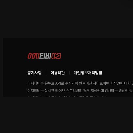
공지사항
이용약관
개인정보처리방침
|
|
이지티비는 유튜브 API로 수집되어 만들어진 사이트이며 저작권에 대한 
이지티비는 실시간 라이브 스트리밍의 경우 저작권에 위배되는 영상에 송
이지티비는 방송통신 심의위원회에 규정을 준수합니다.
COPYRIGHTS (C) EasyTV Co., Ltd All rights reserved.