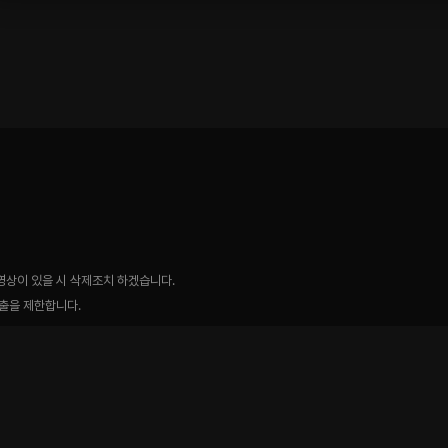
영상이 있을 시 삭제조치 하겠습니다.
출을 제한합니다.