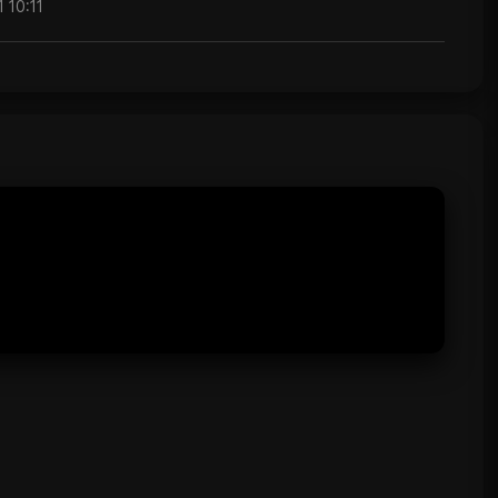
 10:11