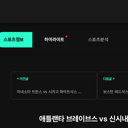
스포츠정보
하이라이트
스포츠분석
« 이전글
다음글 »
미네소타 트윈스 vs 시카고 화이트삭스 ...
보스턴 레드삭스 
애틀랜타 브레이브스 vs 신시내티