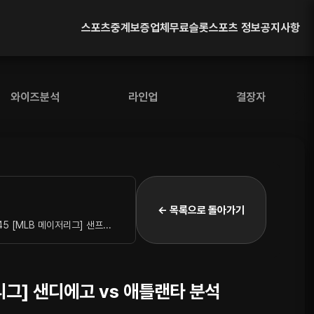
스포츠중계
보증업체
무료슬롯
스포츠 정보
공지사항
와이즈분석
라인업
결장자
← 목록으로 돌아가기
45 [MLB 메이저리그] 샌프...
저리그] 샌디에고 vs 애틀랜타 분석