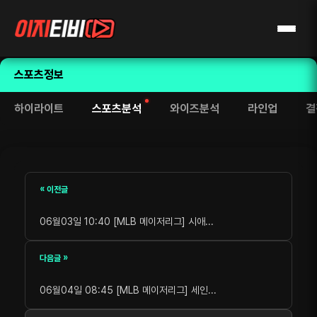
스포츠정보
하이라이트
스포츠분석
와이즈분석
라인업
결
« 이전글
06월03일 10:40 [MLB 메이저리그] 시애...
다음글 »
06월04일 08:45 [MLB 메이저리그] 세인...