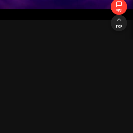
채팅
TOP
목록으로 돌아가기
공지사항
이용약관
개인정보처리방침
|
|
이지티비는 유튜브 API로 수집되어 만들어진 사이트이며 저작권에 대한 영상이
있을 시 삭제조치 하겠습니다.
이지티비는 실시간 라이브 스트리밍의 경우 저작권에 위배되는 영상에 송출을
제한합니다.
이지티비는 방송통신 심의위원회에 규정을 준수합니다.