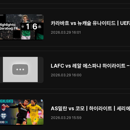
카라바흐 vs 뉴캐슬 유나이티드 | U
2026.03.29 16:01
LAFC vs 레알 에스파냐 하이라이트 –
2026.03.29 16:00
AS밀란 vs 코모 | 하이라이트 | 세리에
2026.03.29 15:59