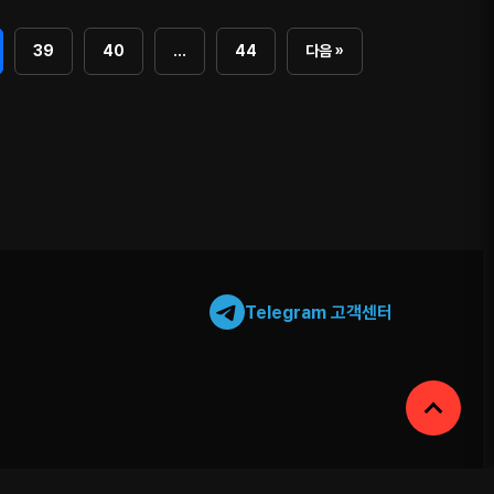
39
40
…
44
다음 »
Telegram 고객센터