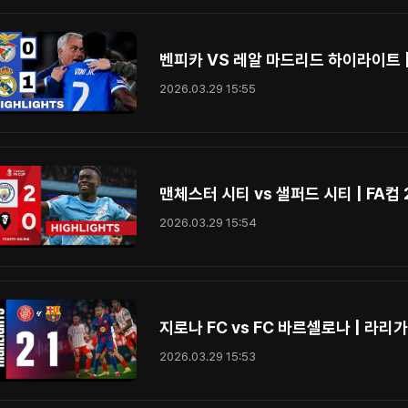
벤피카 VS 레알 마드리드 하이라이트 |
2026.03.29 15:55
맨체스터 시티 vs 샐퍼드 시티 | FA컵 
2026.03.29 15:54
지로나 FC vs FC 바르셀로나 | 라리가
2026.03.29 15:53