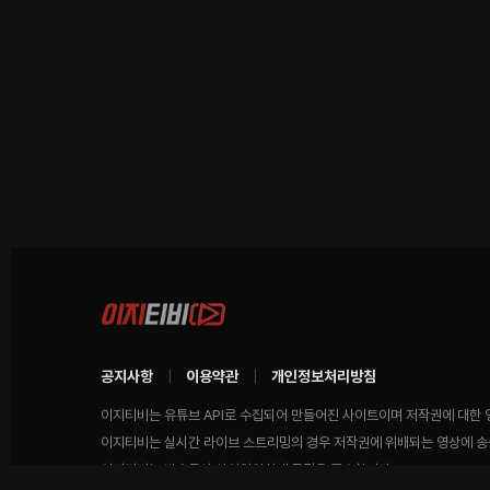
공지사항
이용약관
개인정보처리방침
|
|
이지티비는 유튜브 API로 수집되어 만들어진 사이트이며 저작권에 대한 
이지티비는 실시간 라이브 스트리밍의 경우 저작권에 위배되는 영상에 송
이지티비는 방송통신 심의위원회에 규정을 준수합니다.