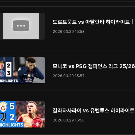
도르트문트 vs 아탈란타 하이라이트 | 
2026.03.29 15:58
모나코 vs PSG 챔피언스 리그 25/
2026.03.29 15:57
갈라타사라이 vs 유벤투스 하이라이트 |
2026.03.29 15:56