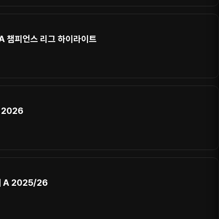
EFA 챔피언스 리그 하이라이트
 2026
 A 2025/26