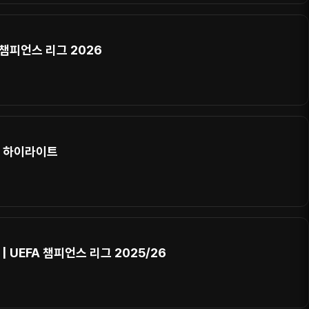
챔피언스 리그 2026
26 하이라이트
 UEFA 챔피언스 리그 2025/26