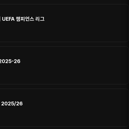
 UEFA 챔피언스 리그
2025-26
 2025/26