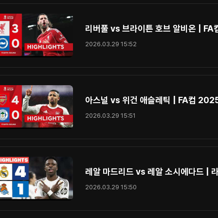
리버풀 vs 브라이튼 호브 알비온 | FA컵
2026.03.29 15:52
아스널 vs 위건 애슬레틱 | FA컵 202
2026.03.29 15:51
레알 마드리드 vs 레알 소시에다드 | 
2026.03.29 15:50